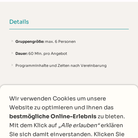
Details
Gruppengröße:
max. 6 Personen
Dauer:
60 Min. pro Angebot
Programminhalte und Zeiten nach Vereinbarung
Ort
Wir verwenden Cookies um unsere
Aufeldstraße 26
Website zu optimieren und Ihnen das
bestmögliche Online-Erlebnis
zu bieten.
85051 Ingolstadt
Mit dem Klick auf
„Alle erlauben“
erklären
Tel.: 0841/ 62324210
Sie sich damit einverstanden. Klicken Sie